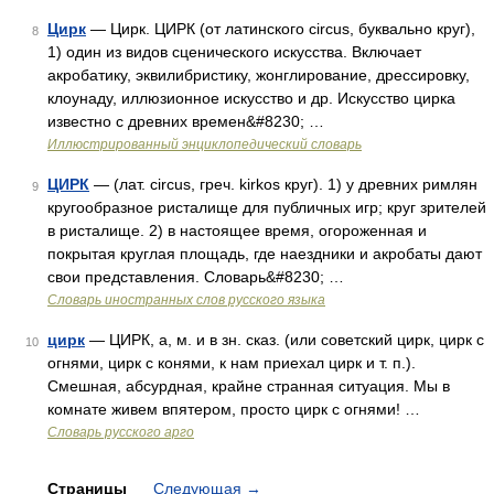
Цирк
— Цирк. ЦИРК (от латинского circus, буквально круг),
8
1) один из видов сценического искусства. Включает
акробатику, эквилибристику, жонглирование, дрессировку,
клоунаду, иллюзионное искусство и др. Искусство цирка
известно с древних времен&#8230; …
Иллюстрированный энциклопедический словарь
ЦИРК
— (лат. circus, греч. kirkos круг). 1) у древних римлян
9
кругообразное ристалище для публичных игр; круг зрителей
в ристалище. 2) в настоящее время, огороженная и
покрытая круглая площадь, где наездники и акробаты дают
свои представления. Словарь&#8230; …
Словарь иностранных слов русского языка
цирк
— ЦИРК, а, м. и в зн. сказ. (или советский цирк, цирк с
10
огнями, цирк с конями, к нам приехал цирк и т. п.).
Смешная, абсурдная, крайне странная ситуация. Мы в
комнате живем впятером, просто цирк с огнями! …
Словарь русского арго
Страницы
Следующая
→