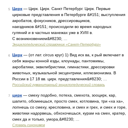
Цирк
— Цирк. Цирк. Санкт Петербург. Цирк. Первые
5
цирковые представления в Петербурге &#151; выступления
акробатов, фокусников, дрессировщиков,
наездников &#151; происходили во время народных
гуляний и в частных манежах уже в XVIII в.
С возникновением&#8230; …
Энциклопедический справочник «Санкт-Петербург»
Цирк
— (от лат. circus круг) 1) Вид иск ва, к рый включает в
6
себя жанры конной езды, клоунады, пантомимы,
акробатики, эквилибристики, гимнастики, дрессировки
животных, музыкальной эксцентрики, иллюзионизма. В
России в 17 18 вв. цирк. представления&#8230; …
Российский гуманитарный энциклопедический словарь
цирк
— смеху подобно, потеха, смехота, зооцирк, кар,
7
шапито, обсмеешься, просто смех, котловина, три «ха ха»,
лопнешь со смеху, кресловина, и смех и грех, и смех и горе,
животики надорвешь, обхохочешься, курам на смех, кратер,
смех да и только, умора,&#8230; …
Словарь синонимов