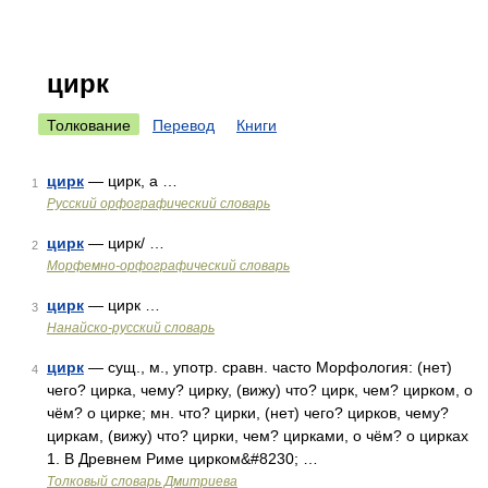
цирк
Толкование
Перевод
Книги
цирк
— цирк, а …
1
Русский орфографический словарь
цирк
— цирк/ …
2
Морфемно-орфографический словарь
цирк
— цирк …
3
Нанайско-русский словарь
цирк
— сущ., м., употр. сравн. часто Морфология: (нет)
4
чего? цирка, чему? цирку, (вижу) что? цирк, чем? цирком, о
чём? о цирке; мн. что? цирки, (нет) чего? цирков, чему?
циркам, (вижу) что? цирки, чем? цирками, о чём? о цирках
1. В Древнем Риме цирком&#8230; …
Толковый словарь Дмитриева